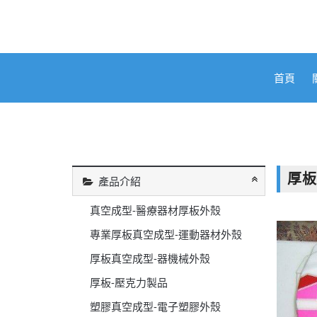
首頁
厚板
產品介紹
真空成型-醫療器材厚板外殼
專業厚板真空成型-運動器材外殼
厚板真空成型-器機械外殼
厚板-壓克力製品
塑膠真空成型-電子塑膠外殼