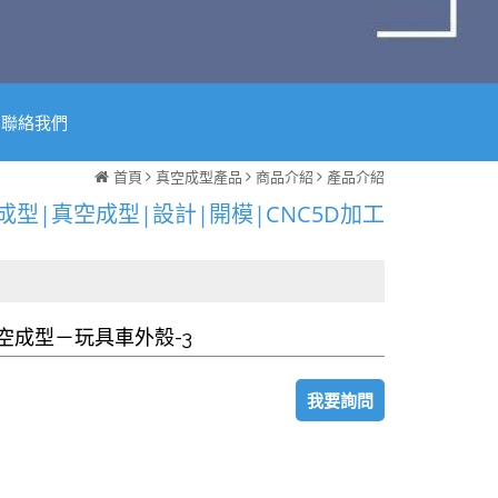
聯絡我們
首頁
真空成型產品
商品介紹
產品介紹
型|真空成型|設計|開模|CNC5D加工
型|真空成型|設計|開模|CNC5D加工
空成型－玩具車外殼-3
我要詢問