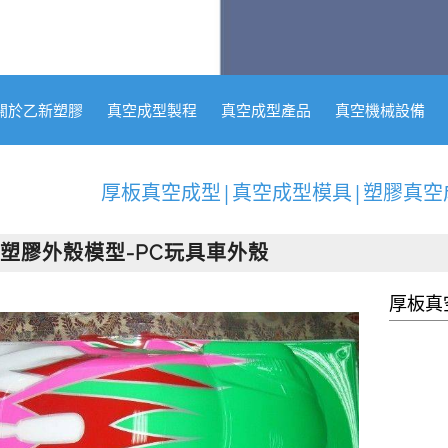
關於乙新塑膠
真空成型製程
真空成型產品
真空機械設備
厚板真空成型|真空成型模具|塑膠真空成
厚板真空成型|真空成型模具|塑膠真空成
塑膠外殼模型-PC玩具車外殼
厚板真