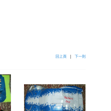
回上頁
|
下一則