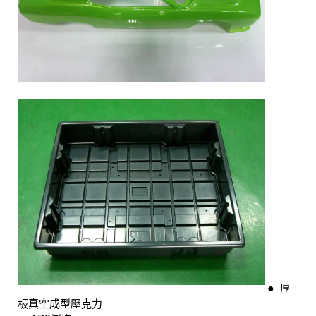
●
厚
板真空成型壓克力