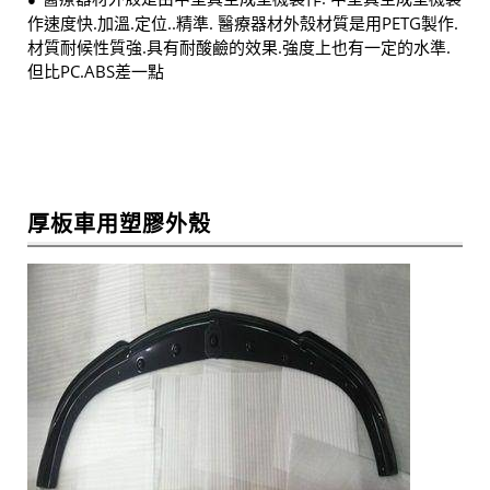
作速度快.加溫.定位..精準. 醫療器材外殼材質是用PETG製作.
材質耐候性質強.具有耐酸鹼的效果.強度上也有一定的水準.
但比PC.ABS差一點
厚板車用塑膠外殼