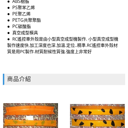
● ABS
樹脂
● PS
聚苯乙烯
● PE
聚乙烯
● PETG
共聚聚酯
● PC
碳酸脂
●
真空成型模具
●
RC遙控車外殼是由小型真空成型機製作. 小型真空成型機
製作速度快.加工深度也深.加溫.定位..精準.RC遙控車外殼材
質是用PC製作.材質耐候性質強.強度上非常好
商品介紹