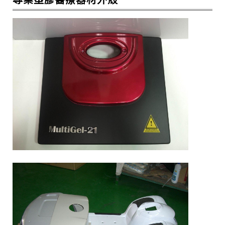
空成型|設計|開模|CNC5D加工